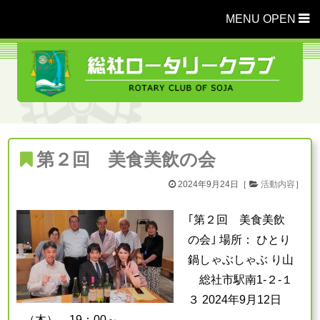
MENU OPEN
第２回 美食美飲の会
2024年9月24日［
活動内容
］
｢第２回 美食美飲
の会｣ 場所： ひとり
鍋しゃぶしゃぶ り山
総社市駅南1-２-１
３ 2024年9月12日
（木） 19：00～ …